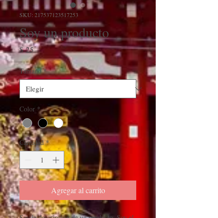
SKU: 217537123517253
Soy un producto
Precio
$ 25
Tamaño
*
Color
*
Cantidad
*
Agregar al carrito
Soy la descripción de un producto. Soy el 