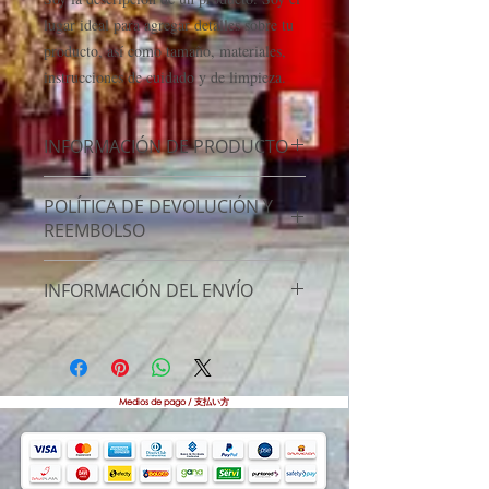
lugar ideal para agregar detalles sobre tu 
producto, así como tamaño, materiales, 
instrucciones de cuidado y de limpieza.
INFORMACIÓN DE PRODUCTO
Soy la descripción de un producto. Soy el
POLÍTICA DE DEVOLUCIÓN Y
lugar ideal para agregar detalles sobre tu
REEMBOLSO
producto, así como tamaño, materiales,
instrucciones de cuidado y de limpieza. Es
Soy una política de devolución y
también un lugar ideal para destacar por
INFORMACIÓN DEL ENVÍO
reembolso. Una oportunidad ideal para
qué este producto es especial y cómo tus
explicarles a tus clientes qué hacer en caso
clientes se beneficiarían con él.
Soy la Política de envío. Soy el lugar
de no estar satisfechos con su compra. Al
ideal para agregar información sobre tus
ofrecerles una política de reembolso clara
métodos de envío, costos y embalaje.
y sencilla, generas confianza y
Ofrecer una política de reembolso clara y
Medios de pago / 支払い方
credibilidad en tus clientes, pues saben
sencilla, genera confianza y credibilidad
que en tu tienda pueden realizar compras
en tus clientes, pues saben que en tu
con altos niveles de seguridad.
tienda pueden realizar compras con altos