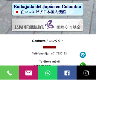
niveles de seguridad.
Contacto /
コンタクト
Teléfono fijo:
601 7350133
Teléfono móvil
y/o WhatsApp:
310 3189082
email:
clubnikkan_inf@outlook.jp
Bogotá DC, Colombia
Sudamérica
※
南アメリカ、
コロンビア共和国、
ボゴタ
市。
Horarios de atención /
時刻表
No contamos con atención presencial