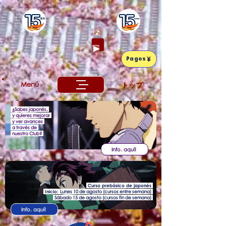
🎵
Pagos
Menú
トップ
¿Sabes japonés,
y quieres mejorar
y ver avances
a través de
nuestro Club?
Info. aquí!
Curso prebásico de japonés
​ Inicio:
Lunes 10 de agosto (cursos entre semana)
Sábado 15 de agosto (cursos fin de semana)
Info. aquí!