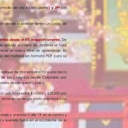
micilio del (de la) estudiante
)
y
JP*
son
man desde el exterior tienen un costo de
ntes desde el 5% respectivamente
.
De
de estudio el cobro del material se hará
iciar un nuevo nivel de aprendizaje. En
ío del material en formato PDF para su
cto aplique de manera directa a una beca
s de ida y regreso desde Colombia -por
nales desde nuestro país-).
o adicional entre $10.000 y $20.000 por
domicilio no tenga costo adicional a las
anes y avenida Calle 19 en el centro y
li y avenida Suba en el occidente de la