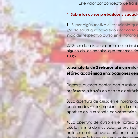
Este valor por concepto de tran
*
Sobre los cursos prebásicos y vacaci
1.
Si p
or algún motivo el estudiante que
y/o de salud que haya sido informado c
inicio del respectivo curso en el horario
2.
Sobre la asistencia en el curso inici
alguno de los canales que tenemos sie
100%.
La sumatoria de 2 retrasos al momento d
el área académica en 2 ocasiones genera
Siempre pueden contar con nuestros 
profesores a través de correo electró
3.
La apertura de curso en el horario q
confirmadas sus inscripciones en la moda
apertura en la presente convocatoria y 
4.
La apertura de curso en el horario 
cuota mínima de 6 estudiantes pre-inscri
en la presente convocatoria en esta mo
de los demás horarios que puedan estar 