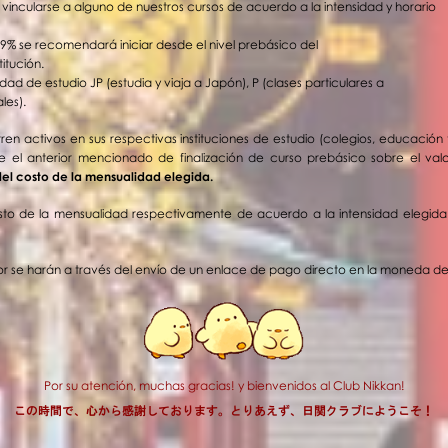
vincularse a alguno de nuestros cursos de acuerdo a la intensidad y horario
59% se recomendará iniciar desde el nivel prebásico del
itución.
ad de estudio JP (estudia y viaja a Japón), P (clases particulares a
ales).
en activos en sus respectivas instituciones de estudio (colegios, educación 
e el anterior mencionado de finalización de curso prebásico sobre el valo
el costo de la mensualidad elegida.
to de la mensualidad respectivamente de acuerdo a la intensidad elegida d
ior se harán a
través
del envío de un
enlace
de pago directo
en la moneda de 
Por su atención, muchas gracias! y bienvenidos al Club Nikkan!
この時間で、心から感謝しております。とりあえず、
日関クラブ
にようこそ！