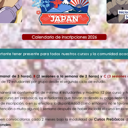
​ Inici
Viaje de inmersión
S
Japón 2.026
Calendario de inscripciones 2026
ortante tener presente para todos nuestros cursos y la comunidad aca
manal de 3 horas),
B
(2 sesiones a la semana de 2 horas) y
C (3 sesiones
 de 12 estudiantes por grupo desde el segundo ciclo de estudio.
l manera se conformarán de mínimo 4 estudiantes y máximo 12 por curso y h
del curso en prebásico, los estudiantes que hayan realizado su pago tienen 
 inscripción, o en su efecto si la disponibilidad como el horario no le favor
 retención o multa alguna) 1 semana después de haber iniciado el curso en la 
ienen convocatorias cada 2 meses bajo la modalidad de
Cursos Prebásicos
d
onales
.