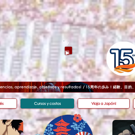
🎵
eriencias, aprendizaje, objetivos y resultados! / 15周年の歩み！
és
Cursos y costos
Viaja a Japón!