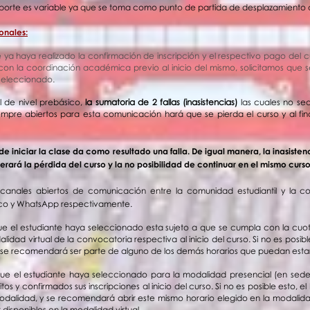
sporte es variable ya que se toma como punto de partida de desplazamiento d
onales:
 ya haya realizado la confirmación de inscripción y el respectivo pago del c
on la coordinación académica previo al inicio del mismo, solicitamos que s
 seleccionado.
al de nivel prebásico,
la sumatoria de 2 fallas (inasistencias)
las cuales no se
mpre abiertos para esta comunicación hará que se pierda el curso y al fin
e iniciar la clase da como resultado una falla. De igual manera, la inasist
rá la pérdida del curso y la no posibilidad de continuar en el mismo curso a
canales abiertos de comunicación entre la comunidad estudiantil y la c
nico y WhatsApp respectivamente.
ue el estudiante haya seleccionado esta sujeto a que se cumpla con la cuota
lidad virtual de la convocatoria respectiva al inicio del curso. Si no es posib
se recomendará ser parte de alguno de los demás horarios que puedan estar d
​que el estudiante haya seleccionado para la modalidad presencial (en sed
tos y confirmados sus inscripciones al inicio del curso. Si no es posible esto,
dalidad, y se recomendará abrir este mismo horario elegido en la modalidad
disponibles en la modalidad virtual.