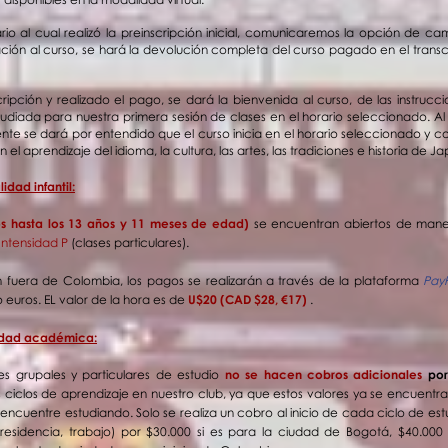
rio al cual realizó la preinscripción inicial, comunicaremos la opción de cam
pación al curso, se hará la devolución completa del curso pagado en el transc
ipción y realizado el pago, se dará la bienvenida al curso, de las instrucc
udiada para nuestra primera sesión de clases en el horario seleccionado. Al
e se dará por entendido que el curso inicia en el horario seleccionado y co
n el aprendizaje del idioma, la cultura, las artes, las tradiciones e historia de 
idad infantil:
os hasta los 13 años y 11 meses de edad)
se encuentran abiertos de man
Intensidad P
(clases particulares).
n fuera de Colombia, los pagos se realizarán a través de la plataforma
Pay
euros. EL valor de la hora es de
U$20 (CAD $28, €17​)
.
nidad académica:
es grupales y particulares de estudio
no se hacen cobros adicionales
por
 ciclos de aprendizaje en nuestro club, ya que estos valores ya se encuentran
encuentre estudiando. Solo se realiza un cobro al inicio de cada ciclo de estu
 (residencia, trabajo) por $30.000 si es para la ciudad de Bogotá, $40.00