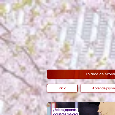
15 años de exp
Inicio
Aprende japon
¿Sabes japonés,
y quieres mejorar