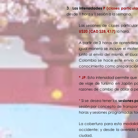
3
.
Las intensidades
P (clases particul
desde 1 hora y 1 sesión a la semana.
Las sesiones de clases particula
U$20 (CAD $28, €17​)
la hora.
A partir de 3 horas de aprendiz
igual manera se incluye el mater
junto al envío del mismo, el cua
Colombia se hace este envío a c
conocimiento como preparación 
* JP:
Esta intensidad permite que
de viaje de turismo en Japón po
razones de cambio de dólar a peso
*
Si se desea tener las
sesiones p
sesión por concepto de transport
horas y sesiones programadas t
La cobertura para esta modalida
occidente; y desde la avenida C
ciudad.