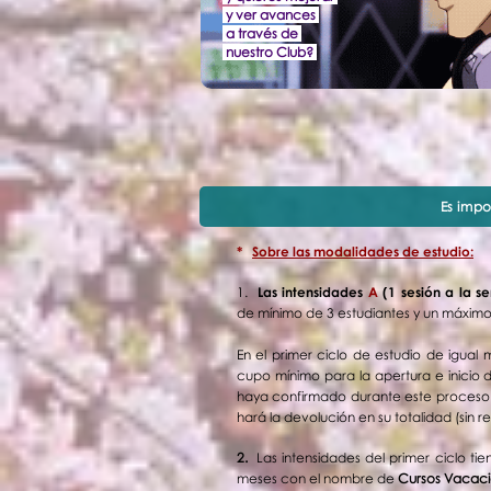
y ver avances
a través de
nuestro Club?
Es imp
*
Sobre las modalidades de estudio:
1.
Las intensidades
A
(1
sesión a la
se
de
mínimo de 3 estudiantes y un máximo
En el primer ciclo de estudio de igua
cupo
mínimo para la apertura e inicio 
haya confirmado durante este proceso de
hará la devolución en su totalidad (sin
2.
Las
intensidades
del primer ciclo t
meses con el nombre de
Cursos Vacaci