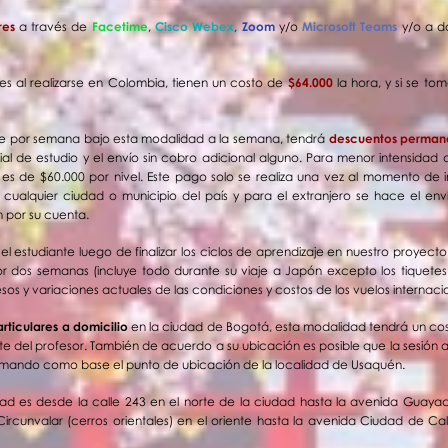
ares
a través de
Facetime
,
Cisco Webex
,
Zoom
y/o
Microsoft Teams
y/o a do
res al realizarse en Colombia, tienen un costo de
$64.000
la hora, y si se to
aje por semana bajo esta modalidad a la semana, tendrá
descuentos permane
ial de estudio y el envío sin cobro adicional alguno. Para menor intensidad 
l es de $60.000 por nivel.
Este pago solo se realiza una vez al momento de in
ualquier ciudad o municipio del país y para el extranjero se hace el env
por su cuenta.
 el estudiante luego de finalizar los ciclos de aprendizaje en nuestro proye
r dos semanas (incluye todo durante su viaje a Japón excepto los tiquete
s y variaciones actuales de las condiciones y costos de los vuelos internacio
articulares a domicilio
en la ciudad de Bogotá, esta modalidad tendrá un cost
e del profesor. También de acuerdo a su ubicación es posible que la sesión a 
omando como base el punto de ubicación de la localidad de Usaquén.
d es desde la calle 243 en el norte de la ciudad hasta la avenida Guayac
ircunvalar (cerros orientales) en el oriente hasta la avenida Ciudad de Ca