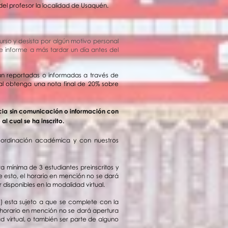
el profesor la localidad de Usaquén.
urso y desista por algún motivo personal
e informe a más tardar un día antes del
an reportadas o informadas a través de
al obtenga una nota final de 20% sobre
encia sin comunicación o información con
l cual se ha inscrito.
oordinación
académica y con nuestros
 mínima de 3 estudiantes preinscritos y
le esto, el horario en mención no se dará
isponibles en la modalidad virtual.
e) esta sujeto a que se complete con la
 el horario en mención no se dará apertura
 virtual, o también ser parte de alguno