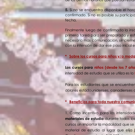
5.
Si no se encuentra disponible el hora
confirmado. Si no es posible su partici
fecha.
Finalmente luego de confirmada la inscr
primera tarea para ser preparada y est
necesaria más comunicación, simplement
con la intensión de dar ese paso inicial e
*
Sobre los cursos para niños y/o modal
Los cursos para
niños (desde los 7 añ
intensidad de estudio que se utiliza es la
Para los estudiantes que se encuentre
dólares estadounidenses, canadienses o 
*
Beneficios para toda nuestra comu
1. Como incentivo para las intensidad
materiales de estudio
durante todos los
cursos sin importar la modalidad que se 
material de estudio al lugar que elija