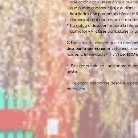
nivelación con la intensión que
pueda 
que pueda disponer el(la)
estudiante.
* Resultados con porcentaje inferior al 
aprendizaje del japonés en nuestra inst
*
No aplica
a descuentos para la intensid
domicilio) y V (clases particulares virtu
2.
T
o
dos los estudiantes que se encuentr
descuento permanente
adicional sobr
(excepto Intensidad JP, P y V)
del
10%*
d
* Este descuento se hace sobre el cos
básico.
3.
Los pagos a realizarse desde el exter
de
PayPal
.