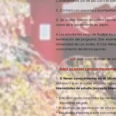
Cundinamarca, y/o de $60.000 si es par
2. Contará con
asesorías
y acompañamie
3. Se realizan talleres de
cultura
japones
como de la
gastronomía
de
Japón.
4.
Los estudiantes luego de finalizar lo
terminación del programa. Este exame
Universidad de Los Andes. El Club Nikka
conocimiento del idioma japonés.
* 50%:
Aplica condiciones de es
*
Sobre los pagos y descuentos perman
1.
Si tienes conocimientos en el idiom
entrevista (si es el caso) sin costo algun
intensidades de estudio (excepto Inten
* Este descuento para todas las mensua
intensidad elegida.
* El resultado de aprobación de esta 
* Resultados inferiores a este
porcentaje