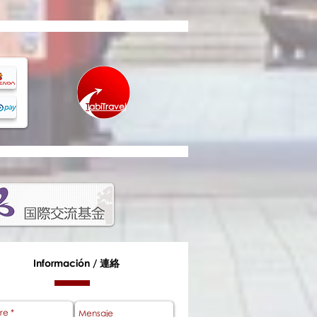
T
abiTravel
Información /
連絡