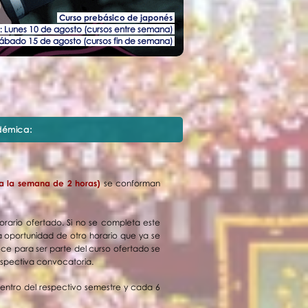
Curso prebásico de japonés
o:
Lunes 10 de agosto (cursos entre semana)
ábado 15 de agosto (cursos fin de semana)
démica:
 a la semana de 2 horas)
se conforman
orario ofertado. Si no se completa este
la oportunidad de otro horario que ya se
ece para ser parte del curso ofertado se
respectiva convocatoria.
entro del respectivo semestre y cada 6