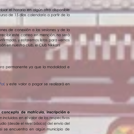
biar el horario en algún otro disponible
urso de 15 días calendario a partir de la
iones de conexión a las sesiones y de la
 recibir este correo en mención, no será
nfirmado, y estaremos listos para vernos
Japón en nuestro club, el Club Nikkan!
era permanente ya que la modalidad e
Pal
, y este valor a pagar se realizará en
 concepto de matrícula, inscripción o
 incluidos en el valor de los respectivos
dio (desde el nivel básico) del envío del
0 si se encuentra en algún municipio de