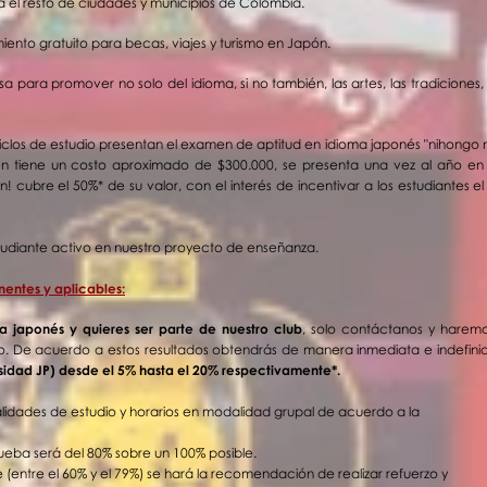
a el resto de ciudades y municipios de Colombia.
nto gratuito para becas, viajes y turismo en
Japón
.
a para promover no solo del i
dioma
, si no
también,
las artes, las tradiciones,
s ciclos de estudio presentan el examen de aptitud en idioma japonés "nihongo 
n tiene un costo aproximado de $300.000, se presenta una vez al año en
n! cubre el 50%* de su valor, con el interés de incentivar a los estudiantes
tudiante activo en nuestro proyecto de enseñanza.
entes y aplicables:
a japonés y quieres ser parte de nuestro club
, solo
contáctanos
y haremo
o. D
e acuerdo a estos resultados obtendrás de manera inmediata e indefin
sidad JP) desde el 5% hasta el 20% respectivamente*.
lidades de estudio y horarios en modalidad grupal de acuerdo a la
prueba
será
del 80% sobre un 100% posible.
 (entre el 60% y el 79%) se hará la recomendación de realizar refuerzo y