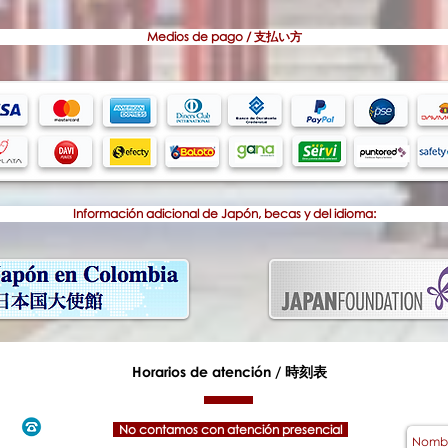
Medios de pago / 支払い方
Información adicional de Japón, becas y del idioma:
Horarios de atención /
時刻表
No contamos con atención presencial