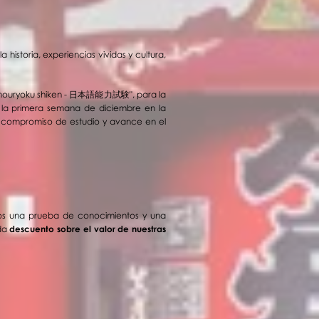
 la historia, experiencias vividas y cultura,
nouryoku shiken -
日本語能力試験
", para la
 la primera semana de diciembre en la
 el compromiso de estudio y avance en el
s una prueba de conocimientos y
una
ida
descuento sobre el valor de nuestras